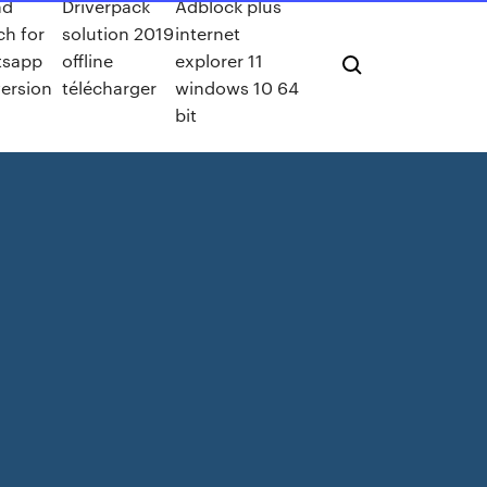
nd
Driverpack
Adblock plus
ch for
solution 2019
internet
tsapp
offline
explorer 11
version
télécharger
windows 10 64
bit