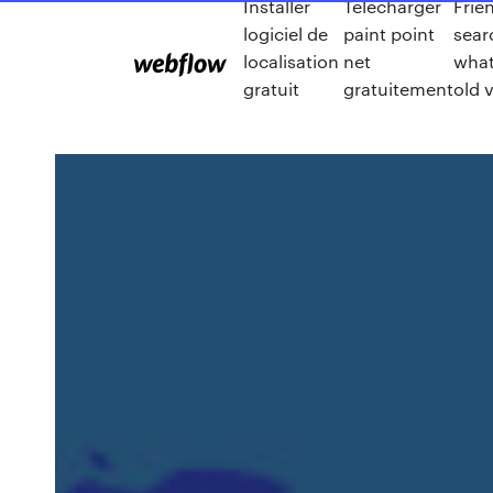
Installer
Telecharger
Frie
logiciel de
paint point
sear
localisation
net
wha
gratuit
gratuitement
old 