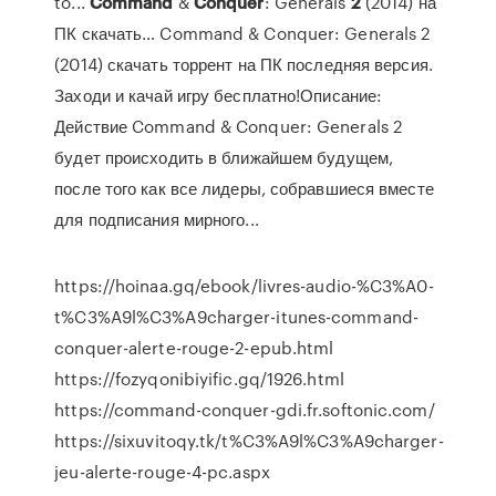
to...
Command
&
Conquer
: Generals
2
(2014) на
ПК скачать… Command & Conquer: Generals 2
(2014) скачать торрент на ПК последняя версия.
Заходи и качай игру бесплатно!Описание:
Действие Command & Conquer: Generals 2
будет происходить в ближайшем будущем,
после того как все лидеры, собравшиеся вместе
для подписания мирного...
https://hoinaa.gq/ebook/livres-audio-%C3%A0-
t%C3%A9l%C3%A9charger-itunes-command-
conquer-alerte-rouge-2-epub.html
https://fozyqonibiyific.gq/1926.html
https://command-conquer-gdi.fr.softonic.com/
https://sixuvitoqy.tk/t%C3%A9l%C3%A9charger-
jeu-alerte-rouge-4-pc.aspx