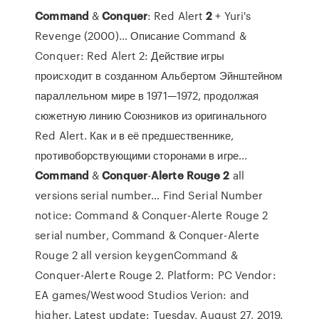
Command
&
Conquer
: Red Alert
2
+ Yuri's
Revenge (2000)… Описание Command &
Conquer: Red Alert 2: Действие игры
происходит в созданном Альбертом Эйнштейном
параллельном мире в 1971—1972, продолжая
сюжетную линию Союзников из оригинального
Red Alert. Как и в её предшественнике,
противоборствующими сторонами в игре...
Command
&
Conquer
-
Alerte
Rouge
2
all
versions serial number… Find Serial Number
notice: Command & Conquer-Alerte Rouge 2
serial number, Command & Conquer-Alerte
Rouge 2 all version keygenCommand &
Conquer-Alerte Rouge 2. Platform: PC Vendor:
EA games/Westwood Studios Verion: and
higher. Latest update: Tuesday, August 27, 2019.